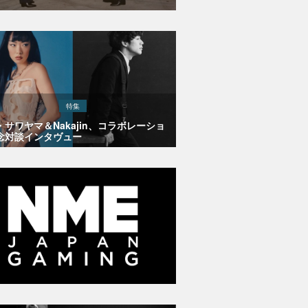
特集
・サワヤマ＆Nakajin、コラボレーショ
念対談インタヴュー