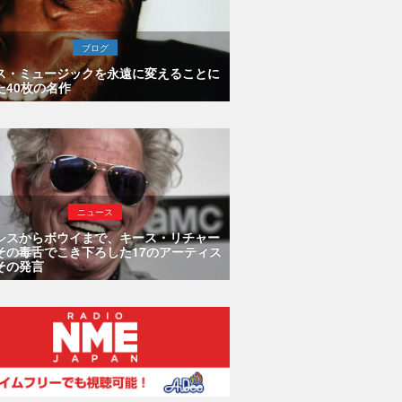
ブログ
ス・ミュージックを永遠に変えることに
た40枚の名作
ニュース
シスからボウイまで、キース・リチャー
その毒舌でこき下ろした17のアーティス
その発言