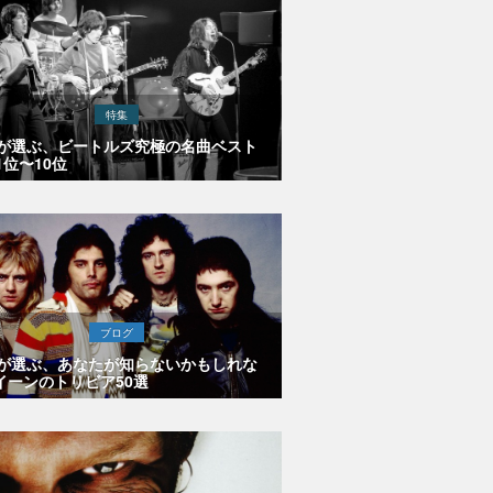
特集
Eが選ぶ、ビートルズ究極の名曲ベスト
1位〜10位
ブログ
Eが選ぶ、あなたが知らないかもしれな
イーンのトリビア50選