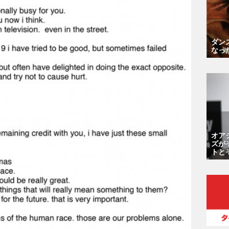
ダン
なっ
オア
ズが
トと