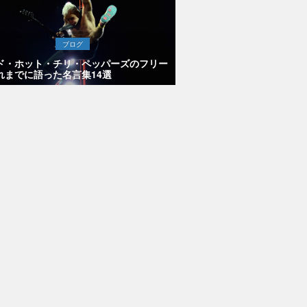
ブログ
ド・ホット・チリ・ペッパーズのフリー
れまでに語った名言集14選