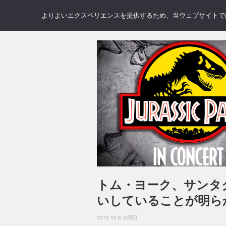
NEWS
REVIEWS
GAL
よりよいエクスペリエンスを提供するため、当ウェブサイトでは 
トム・ヨーク、サンタ
いしていることが明ら
2015.12.8 火曜日