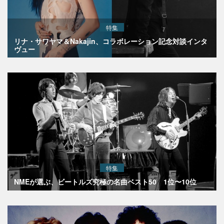
特集
リナ・サワヤマ＆Nakajin、コラボレーション記念対談インタ
ヴュー
特集
NMEが選ぶ、ビートルズ究極の名曲ベスト50 1位〜10位