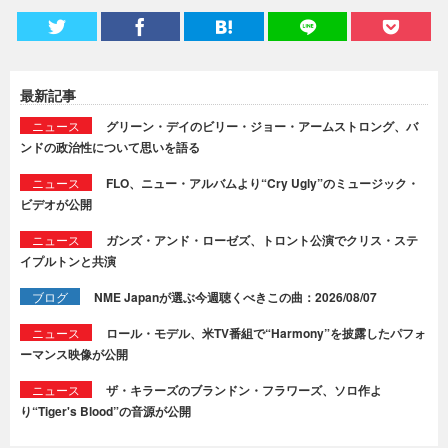
最新記事
ニュース
グリーン・デイのビリー・ジョー・アームストロング、バ
ンドの政治性について思いを語る
ニュース
FLO、ニュー・アルバムより“Cry Ugly”のミュージック・
ビデオが公開
ニュース
ガンズ・アンド・ローゼズ、トロント公演でクリス・ステ
イプルトンと共演
ブログ
NME Japanが選ぶ今週聴くべきこの曲：2026/08/07
ニュース
ロール・モデル、米TV番組で“Harmony”を披露したパフォ
ーマンス映像が公開
ニュース
ザ・キラーズのブランドン・フラワーズ、ソロ作よ
り“Tiger's Blood”の音源が公開