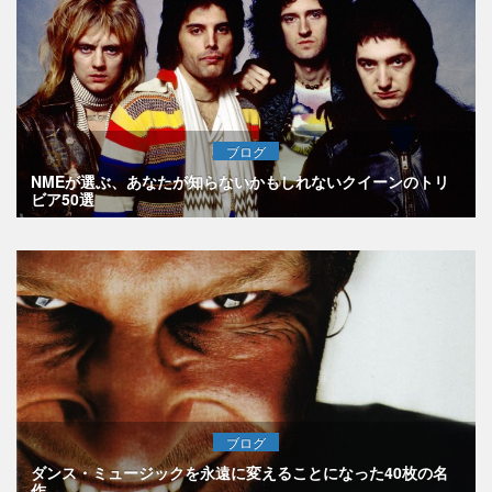
ブログ
NMEが選ぶ、あなたが知らないかもしれないクイーンのトリ
ビア50選
ブログ
ダンス・ミュージックを永遠に変えることになった40枚の名
作