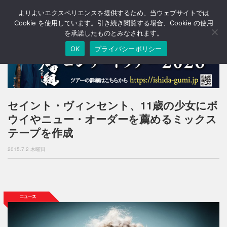
よりよいエクスペリエンスを提供するため、当ウェブサイトでは
T
o
Cookie を使用しています。引き続き閲覧する場合、Cookie の使用
g
を承諾したものとみなされます。
g
OK
プライバシーポリシー
l
e
n
a
v
i
セイント・ヴィンセント、11歳の少女にボ
g
ウイやニュー・オーダーを薦めるミックス
a
t
テープを作成
i
o
2015.7.2 木曜日
n