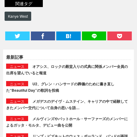
関連タグ
Kanye West
最新記事
ニュース
オアシス、ロックの殿堂入りの式典に関係メンバー全員の
出席を望んでいると報道
ニュース
U2、グレン・ハンサードの葬儀のために書き直し
た“Beautiful Day”の歌詞を投稿
ニュース
メガデスのデイヴ・ムステイン、キャリアの中で経験して
きたメンバー交代について自身の思いを語…
ニュース
メルヴィンズやバットホール・サーファーズのメンバーに
よるガッタ・モルタ、デビュー曲を公開
ニュース
リンプ・ビズキットのウェス・ボーランド、バンドが再評