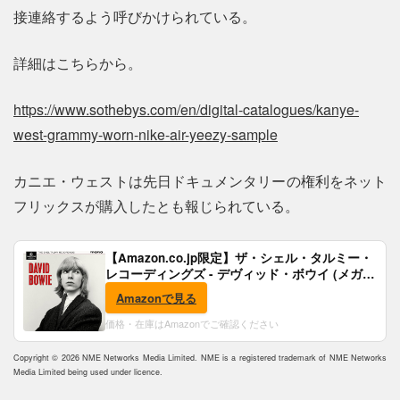
接連絡するよう呼びかけられている。
詳細はこちらから。
https://www.sothebys.com/en/digital-catalogues/kanye-
west-grammy-worn-nike-air-yeezy-sample
カニエ・ウェストは先日ドキュメンタリーの権利をネット
フリックスが購入したとも報じられている。
【Amazon.co.jp限定】ザ・シェル・タルミー・
レコーディングズ - デヴィッド・ボウイ (メガジ
ャケ付)
Amazonで見る
価格・在庫はAmazonでご確認ください
Copyright © 2026 NME Networks Media Limited. NME is a registered trademark of NME Networks
Media Limited being used under licence.