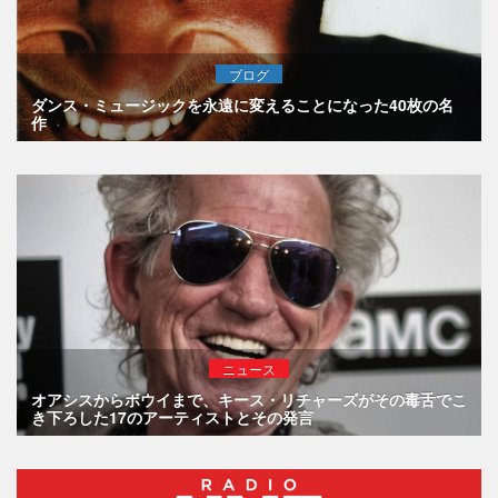
ブログ
ダンス・ミュージックを永遠に変えることになった40枚の名
作
ニュース
オアシスからボウイまで、キース・リチャーズがその毒舌でこ
き下ろした17のアーティストとその発言