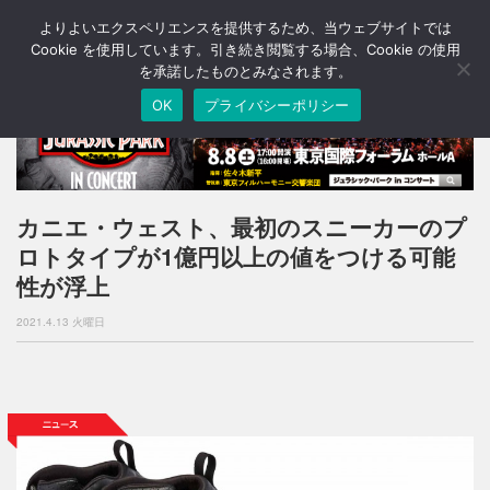
よりよいエクスペリエンスを提供するため、当ウェブサイトでは
T
o
Cookie を使用しています。引き続き閲覧する場合、Cookie の使用
g
を承諾したものとみなされます。
g
OK
プライバシーポリシー
l
e
n
a
v
i
カニエ・ウェスト、最初のスニーカーのプ
g
ロトタイプが1億円以上の値をつける可能
a
t
性が浮上
i
o
2021.4.13 火曜日
n