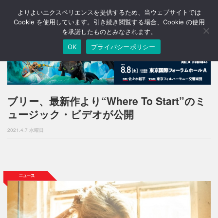
よりよいエクスペリエンスを提供するため、当ウェブサイトでは
T
o
Cookie を使用しています。引き続き閲覧する場合、Cookie の使用
g
を承諾したものとみなされます。
g
OK
プライバシーポリシー
l
e
n
a
v
i
ブリー、最新作より“Where To Start”のミ
g
ュージック・ビデオが公開
a
t
2021.4.7 水曜日
i
o
n