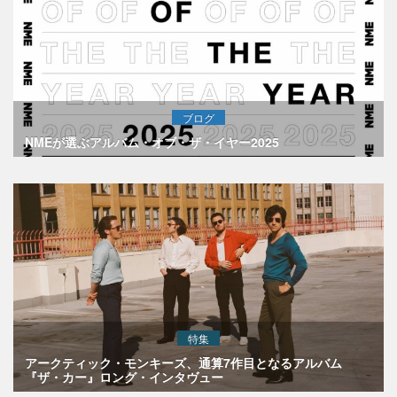
ブログ
NMEが選ぶアルバム・オブ・ザ・イヤー2025
特集
アークティック・モンキーズ、通算7作目となるアルバム
『ザ・カー』ロング・インタヴュー