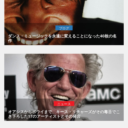
ブログ
ダンス・ミュージックを永遠に変えることになった40枚の名
作
ニュース
オアシスからボウイまで、キース・リチャーズがその毒舌でこ
き下ろした17のアーティストとその発言