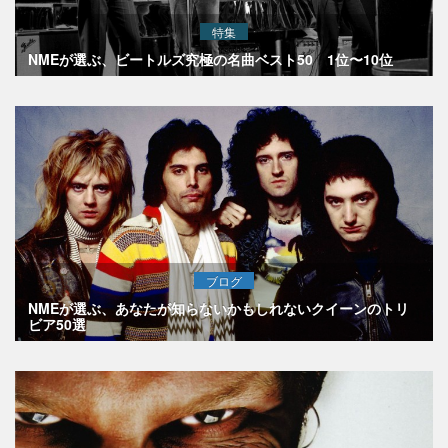
特集
NMEが選ぶ、ビートルズ究極の名曲ベスト50 1位〜10位
ブログ
NMEが選ぶ、あなたが知らないかもしれないクイーンのトリ
ビア50選