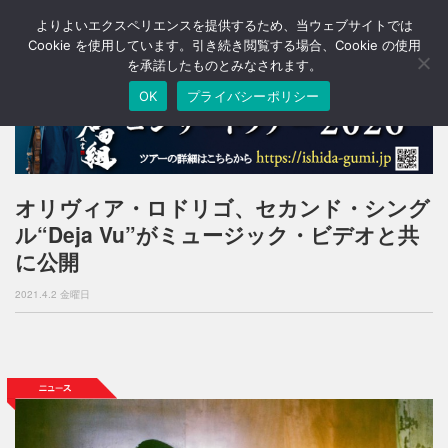
よりよいエクスペリエンスを提供するため、当ウェブサイトでは
T
o
Cookie を使用しています。引き続き閲覧する場合、Cookie の使用
g
を承諾したものとみなされます。
g
OK
プライバシーポリシー
l
e
n
a
v
i
オリヴィア・ロドリゴ、セカンド・シング
g
ル“Deja Vu”がミュージック・ビデオと共
a
t
に公開
i
o
2021.4.2 金曜日
n