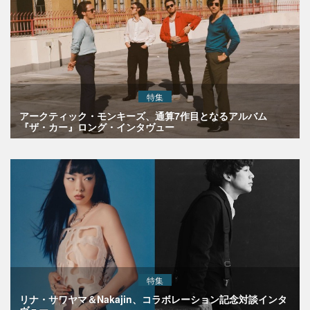
特集
アークティック・モンキーズ、通算7作目となるアルバム
『ザ・カー』ロング・インタヴュー
特集
リナ・サワヤマ＆Nakajin、コラボレーション記念対談インタ
ヴュー