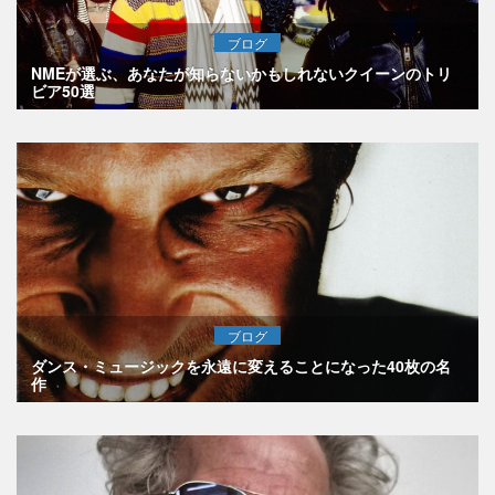
ブログ
NMEが選ぶ、あなたが知らないかもしれないクイーンのトリ
ビア50選
ブログ
ダンス・ミュージックを永遠に変えることになった40枚の名
作