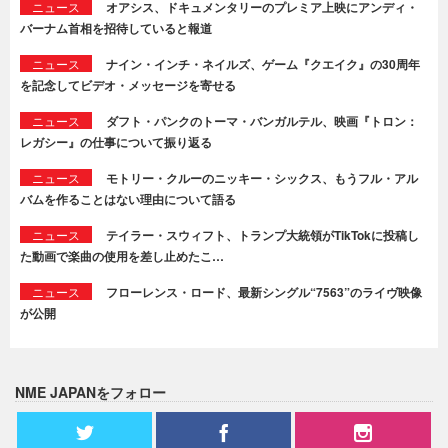
ニュース
オアシス、ドキュメンタリーのプレミア上映にアンディ・
バーナム首相を招待していると報道
ニュース
ナイン・インチ・ネイルズ、ゲーム『クエイク』の30周年
を記念してビデオ・メッセージを寄せる
ニュース
ダフト・パンクのトーマ・バンガルテル、映画『トロン：
レガシー』の仕事について振り返る
ニュース
モトリー・クルーのニッキー・シックス、もうフル・アル
バムを作ることはない理由について語る
ニュース
テイラー・スウィフト、トランプ大統領がTikTokに投稿し
た動画で楽曲の使用を差し止めたこ…
ニュース
フローレンス・ロード、最新シングル“7563”のライヴ映像
が公開
NME JAPANをフォロー