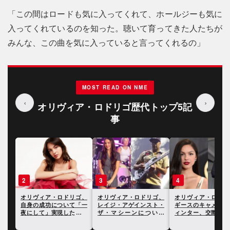
「この間はロードも気に入ってくれて、ホールジーも気に
入ってくれているのを知った。聴いて育ってきた人たちが
みんな、この曲を気に入っていると言ってくれるの」
MOST READ ON NME
‹
›
オリヴィア・ロドリゴ歴代トップ5記
事
3
4
5
ゴ、
オリヴィア・ロドリゴ、
オリヴィア・ロドリゴと
オリヴィア・ロドリ
「一
レイジ・アゲインスト・
ギースのキャメロン・ウ
ギタリスト、ロバー
もの
ザ・マシーンについて
ィンター、交際の噂が持
スミスと共演できる
「今最も好きなバンド」
ち上がることに
って泣いてしまった
と語る
る