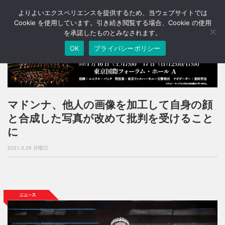
よりよいエクスペリエンスを提供するため、当ウェブサイトでは
T
o
Cookie を使用しています。引き続き閲覧する場合、Cookie の使用
g
を承諾したものとみなされます。
g
OK
プライバシーポリシー
l
e
n
a
v
i
マドンナ、他人の画像を加工して自身の顔
g
と合成した写真が改めて批判を受けること
a
t
に
i
o
2021.3.29 月曜日
n