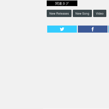
関連タグ
New Releases
New Song
Video