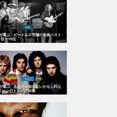
特集
Eが選ぶ、ビートルズ究極の名曲ベスト
1位〜10位
ブログ
Eが選ぶ、あなたが知らないかもしれな
イーンのトリビア50選