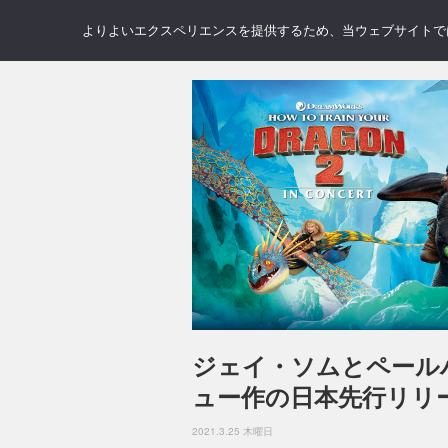
NEWS
REVIEWS
GAL
よりよいエクスペリエンスを提供するため、当ウェブサイトでは 
ジェイ・ソムとペール
ュー作の日本先行リリ
2021.3.25 木曜日