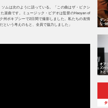
ついてジェイ・ソムは次のように語っている。「この曲はザ・ピクシ
楽曲です。ミュージック・ビデオは監督のHaoyan of
ヨーク州ポキプシーで2日間で撮影しました。私たちの友情
ダン
なっ
だという考えのもと、全員で協力しました」
オア
ズが
トと