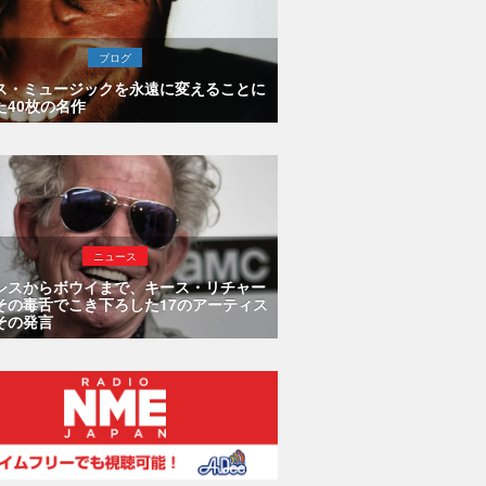
ブログ
ス・ミュージックを永遠に変えることに
た40枚の名作
ニュース
シスからボウイまで、キース・リチャー
その毒舌でこき下ろした17のアーティス
その発言