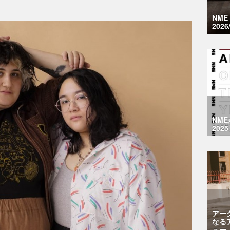
NM
2026
NM
2025
アー
なる
ュー