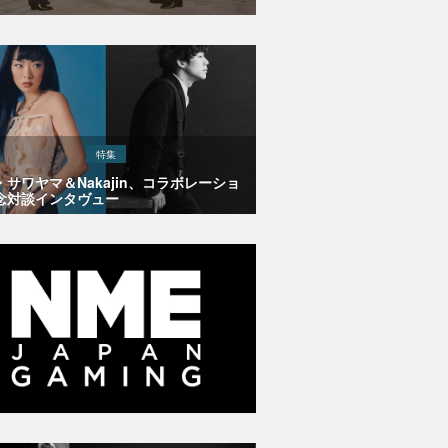
特集
・サワヤマ＆Nakajin、コラボレーショ
念対談インタヴュー