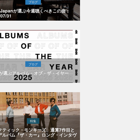
ブログ
E Japanが選ぶ今週聴くべきこの曲：
/07/31
ブログ
Eが選ぶアルバム・オブ・ザ・イヤー
特集
クティック・モンキーズ、通算7作目と
アルバム『ザ・カー』ロング・インタヴ