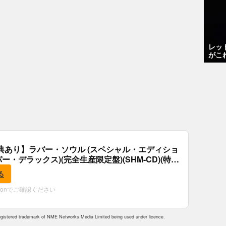
レッ
がこ
典あり】ラバー・ソウル (スペシャル・エディショ
パー・デラックス)(完全生産限定盤)(SHM-CD)(特
付)
る
zonでご確認ください
istered trademark of NME Networks Media Limited being used under licence.