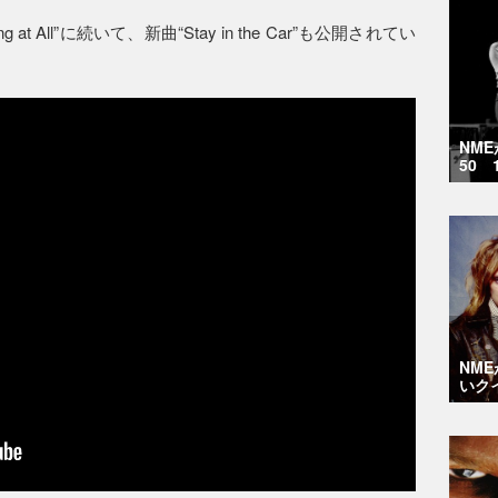
t All”に続いて、新曲“Stay in the Car”も公開されてい
NM
50 
NM
いク