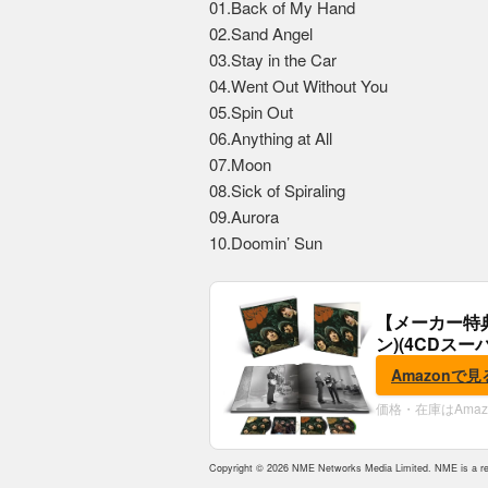
01.Back of My Hand
02.Sand Angel
03.Stay in the Car
04.Went Out Without You
05.Spin Out
06.Anything at All
07.Moon
08.Sick of Spiraling
09.Aurora
10.Doomin’ Sun
【メーカー特
ン)(4CDスー
典:B2ポスター
Amazonで見
価格・在庫はAma
Copyright © 2026 NME Networks Media Limited. NME is a reg