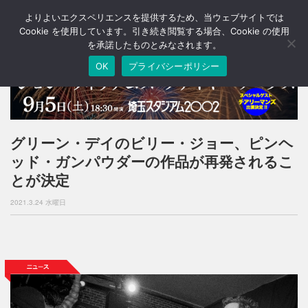
よりよいエクスペリエンスを提供するため、当ウェブサイトでは
T
o
Cookie を使用しています。引き続き閲覧する場合、Cookie の使用
g
を承諾したものとみなされます。
g
OK
プライバシーポリシー
l
e
n
a
v
i
グリーン・デイのビリー・ジョー、ピンヘ
g
ッド・ガンパウダーの作品が再発されるこ
a
t
とが決定
i
o
2021.3.24 水曜日
n