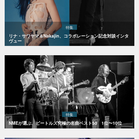
特集
リナ・サワヤマ＆Nakajin、コラボレーション記念対談インタ
ヴュー
特集
NMEが選ぶ、ビートルズ究極の名曲ベスト50 1位〜10位