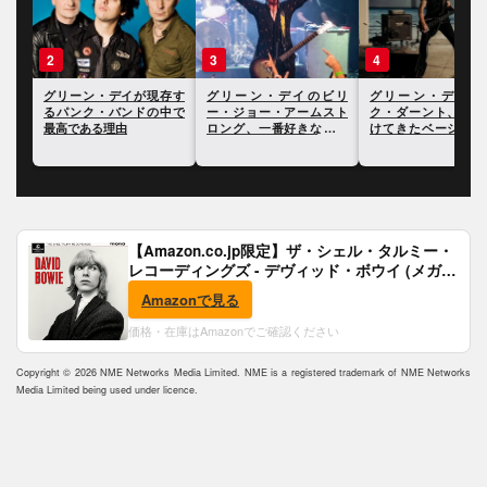
3
4
5
イが現存す
グリーン・デイのビリ
グリーン・デイのマイ
グリーン・
ンドの中で
ー・ジョー・アームスト
ク・ダーント、影響を受
リカで行っ
由
ロング、一番好きな自身
けてきたベーシストにつ
でイーロン
の曲とアルバムを明かす
いて語る
前を挙げて批
【Amazon.co.jp限定】ザ・シェル・タルミー・
レコーディングズ - デヴィッド・ボウイ (メガジ
ャケ付)
Amazonで見る
価格・在庫はAmazonでご確認ください
Copyright © 2026 NME Networks Media Limited. NME is a registered trademark of NME Networks
Media Limited being used under licence.