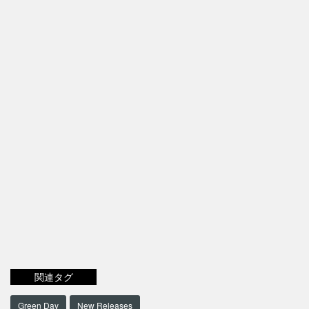
関連タグ
Green Day
New Releases