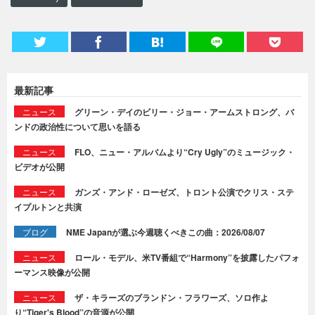
最新記事
ニュース
グリーン・デイのビリー・ジョー・アームストロング、バ
ンドの政治性について思いを語る
ニュース
FLO、ニュー・アルバムより“Cry Ugly”のミュージック・
ビデオが公開
ニュース
ガンズ・アンド・ローゼズ、トロント公演でクリス・ステ
イプルトンと共演
ブログ
NME Japanが選ぶ今週聴くべきこの曲：2026/08/07
ニュース
ロール・モデル、米TV番組で“Harmony”を披露したパフォ
ーマンス映像が公開
ニュース
ザ・キラーズのブランドン・フラワーズ、ソロ作よ
り“Tiger's Blood”の音源が公開