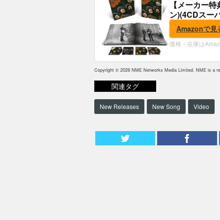
【メーカー特
ン)(4CDスー
典:B2ポスター
Amazonで見
価格・在庫はAma
Copyright © 2026 NME Networks Media Limited. NME is a reg
関連タグ
New Releases
New Song
Video