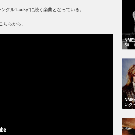
たシングル“Lucky”に続く楽曲となっている。
オはこちらから。
NM
50 
NM
いク