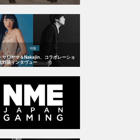
特集
・サワヤマ＆Nakajin、コラボレーショ
念対談インタヴュー