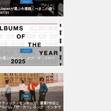
ブログ
E Japanが選ぶ今週聴くべきこの曲：
/07/31
ブログ
Eが選ぶアルバム・オブ・ザ・イヤー
特集
クティック・モンキーズ、通算7作目と
アルバム『ザ・カー』ロング・インタヴ