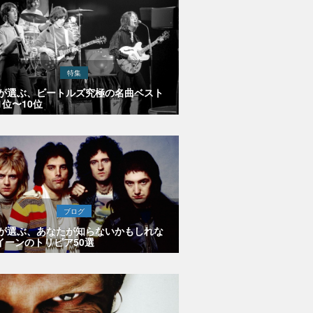
特集
Eが選ぶ、ビートルズ究極の名曲ベスト
1位〜10位
ブログ
Eが選ぶ、あなたが知らないかもしれな
イーンのトリビア50選