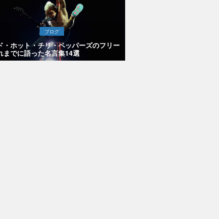
ブログ
ド・ホット・チリ・ペッパーズのフリー
れまでに語った名言集14選