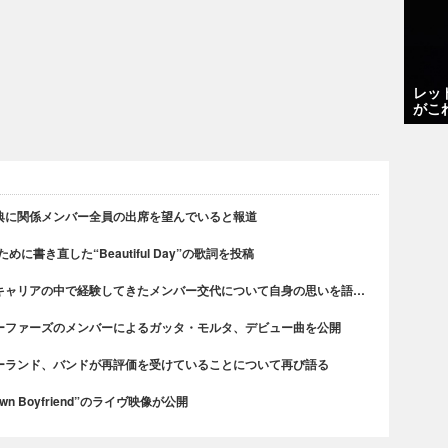
レッ
がこ
典に関係メンバー全員の出席を望んでいると報道
書き直した“Beautiful Day”の歌詞を投稿
キャリアの中で経験してきたメンバー交代について自身の思いを語…
ーファーズのメンバーによるガッタ・モルタ、デビュー曲を公開
ーランド、バンドが再評価を受けていることについて再び語る
n Boyfriend”のライヴ映像が公開