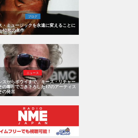
ブログ
ス・ミュージックを永遠に変えることに
た40枚の名作
ニュース
シスからボウイまで、キース・リチャー
その毒舌でこき下ろした17のアーティス
その発言