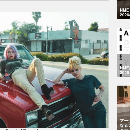
NM
2026
NM
2025
アー
なる
ュー