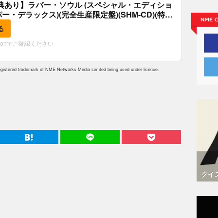
典あり】ラバー・ソウル (スペシャル・エディショ
パー・デラックス)(完全生産限定盤)(SHM-CD)(特
付)
る
zonでご確認ください
istered trademark of NME Networks Media Limited being used under licence.
クイ