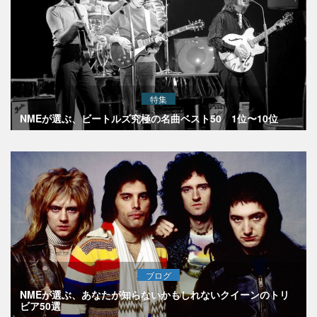
特集
NMEが選ぶ、ビートルズ究極の名曲ベスト50 1位〜10位
ブログ
NMEが選ぶ、あなたが知らないかもしれないクイーンのトリ
ビア50選