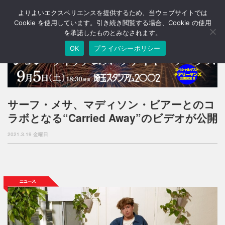
よりよいエクスペリエンスを提供するため、当ウェブサイトでは
T
o
Cookie を使用しています。引き続き閲覧する場合、Cookie の使用
g
を承諾したものとみなされます。
g
OK
プライバシーポリシー
l
e
n
a
v
i
サーフ・メサ、マディソン・ビアーとのコ
g
ラボとなる“Carried Away”のビデオが公開
a
t
2021.3.19 金曜日
i
o
n