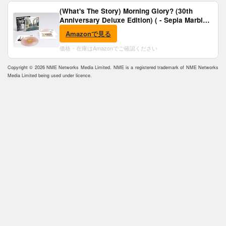
(What's The Story) Morning Glory? (30th
Anniversary Deluxe Edition) ( - Sepia Marble
Vinyl) [Analog]
Amazonで見る
価格・在庫はAmazonでご確認ください
Copyright © 2026 NME Networks Media Limited. NME is a registered trademark of NME Networks
Media Limited being used under licence.