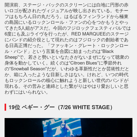
開演前、ステージ・バックのスクリーンには白地に円形の赤
いロゴが配されたヴィジュアルが映し出されている。モチー
フはもちろん日の丸だろう。はるばるフィンランドから極東
の島国にいるロックンロール・ファンの心をつかもうとやっ
てきた5人組がアスだ。今回のフジロックフェスティバルでは
6度にも及ぶライヴを行ったが、RED MARQUEEのステージ
にバンドの紹介役として現れたのはフジロックの創始者であ
る日高正博だった。「ファッキン・グレート・ロックンロー
ル・バンド」という言葉を合図に始まったのは“Black
Sheep”で、若さと勢いといなたさがないまぜになって聴衆の
身体を動かしていく。続くのは“Citroen Blues”に季節外れ
の“Snowball Season”だが、いわゆる革新性だとか芸術性だと
か、箱に入ったような目新しさはない。けれど、いつの時代
もロックンロールの核心に触れようと新しい世代のバンドが
現れる。その営みと連綿とした繋がりはやはり愛おしいと思
わずにはいられない。
19位 ペギー・グー（7/26 WHITE STAGE）