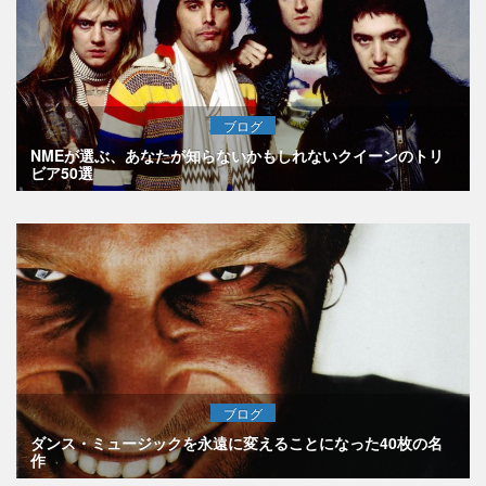
ブログ
NMEが選ぶ、あなたが知らないかもしれないクイーンのトリ
ビア50選
ブログ
ダンス・ミュージックを永遠に変えることになった40枚の名
作