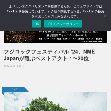
よりよいエクスペリエンスを提供するため、当ウェブサイトでは
T
o
Cookie を使用しています。引き続き閲覧する場合、Cookie の使用
g
を承諾したものとみなされます。
g
OK
プライバシーポリシー
l
e
n
a
v
i
フジロックフェスティバル ’24、NME
g
Japanが選ぶベストアクト 1〜20位
a
t
2024.8.16 金曜日
i
o
n