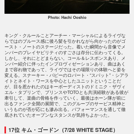
Photo: Hachi Ooshio
キング・クルールことアーチー・マーシャルによるライヴな
らではのブルース感に後ろ髪を引かれながら向かったのがゴ
ースト・ノートのステージだった。着いた瞬間から音像でメ
ンバーのプレイヤビリティのすごさは存分に伝わってくる。
しかし、それにとどまらない。コール＆レスポンスあり、メ
ンバー紹介に伴ったインプロヴィゼーションあり、曲はあく
まで容れ物であって、ライヴではその場限りの体験へと姿を
変える。スナーキー・パピーのロバート・“スパット”・シアラ
イトとネイト・ワースを中心としたユニットということだ
が、目を惹かれたのはキーボーディストのドミニク・ザヴィ
エル・タプリンで、プリンスやTOTOとも共演経験がある彼が
牽引して、楽曲の骨格を作っていく。最後はホーン隊が前に
出るファンク全開の展開で、このグループのサービス精神と
いうものが否が応にも滲み出る。パフォーマンスを通して徹
底されていたオープンなスタンスが気持ちよかった。
17位 キム・ゴードン（7/28 WHITE STAGE）