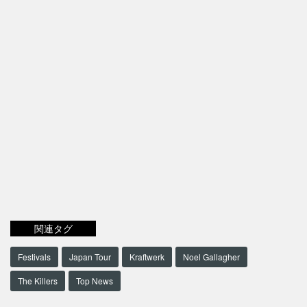
関連タグ
Festivals
Japan Tour
Kraftwerk
Noel Gallagher
The Killers
Top News