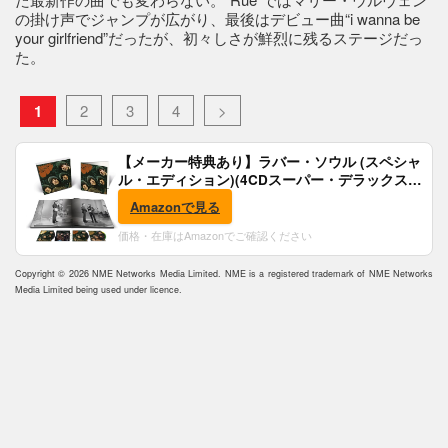
の掛け声でジャンプが広がり、最後はデビュー曲“i wanna be
your girlfriend”だったが、初々しさが鮮烈に残るステージだっ
た。
1
2
3
4
>
【メーカー特典あり】ラバー・ソウル (スペシャ
ル・エディション)(4CDスーパー・デラックス)
(完全生産限定盤)(SHM-CD)(特典:B2ポスター付)
Amazonで見る
価格・在庫はAmazonでご確認ください
Copyright © 2026 NME Networks Media Limited. NME is a registered trademark of NME Networks
Media Limited being used under licence.