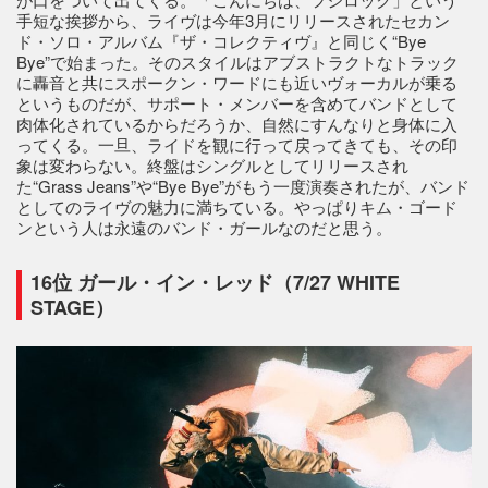
手短な挨拶から、ライヴは今年3月にリリースされたセカン
ド・ソロ・アルバム『ザ・コレクティヴ』と同じく“Bye
Bye”で始まった。そのスタイルはアブストラクトなトラック
に轟音と共にスポークン・ワードにも近いヴォーカルが乗る
というものだが、サポート・メンバーを含めてバンドとして
肉体化されているからだろうか、自然にすんなりと身体に入
ってくる。一旦、ライドを観に行って戻ってきても、その印
象は変わらない。終盤はシングルとしてリリースされ
た“Grass Jeans”や“Bye Bye”がもう一度演奏されたが、バンド
としてのライヴの魅力に満ちている。やっぱりキム・ゴード
ンという人は永遠のバンド・ガールなのだと思う。
16位 ガール・イン・レッド（7/27 WHITE
STAGE）