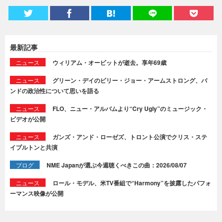
最新記事
ニュース
ウィリアム・オービットが逝去。享年69歳
ニュース
グリーン・デイのビリー・ジョー・アームストロング、バ
ンドの政治性について思いを語る
ニュース
FLO、ニュー・アルバムより“Cry Ugly”のミュージック・
ビデオが公開
ニュース
ガンズ・アンド・ローゼズ、トロント公演でクリス・ステ
イプルトンと共演
ブログ
NME Japanが選ぶ今週聴くべきこの曲：2026/08/07
ニュース
ロール・モデル、米TV番組で“Harmony”を披露したパフォ
ーマンス映像が公開