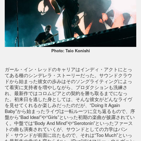
Photo: Taio Konishi
ガール・イン・レッドのキャリアはインディ・アクトにとっ
てある種のシンデレラ・ストーリーだった。サウンドクラウ
ドから始まった彼女の歩みはそのソングライティングによっ
て着実に支持者を増やしながら、プロダクションも洗練さ
れ、最新作ではコロムビアとの契約を勝ち取るまでになっ
た。初来日を逃した身としては、そんな彼女がどんなライヴ
を見せてくれるか楽しみだったのだが、“Doing It Again
Baby”から始まったライヴは一転ルーツに立ち返るもので、序
盤から“Bad Idea!”や“Girls”といった初期の楽曲が披露されてい
く。中盤では“Body And Mind”や“Serotonin”といったファース
トの曲も演奏されていくが、サウンドとしての力学はバン
ド・サウンドが前面に出たもので、それは“Too Much”といっ
た最新作の曲でも変わらない。“Rue”ではマリー・ウルヴェン