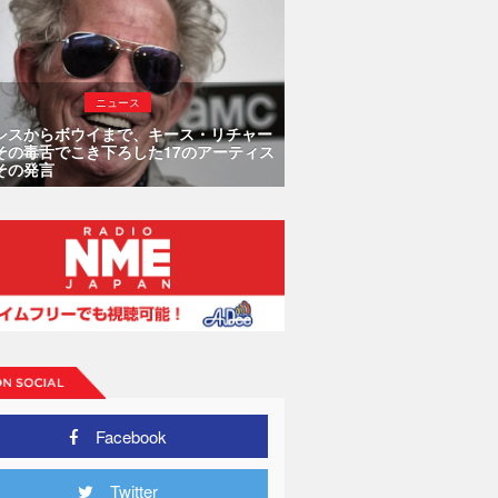
ニュース
シスからボウイまで、キース・リチャー
その毒舌でこき下ろした17のアーティス
その発言
Facebook
Twitter