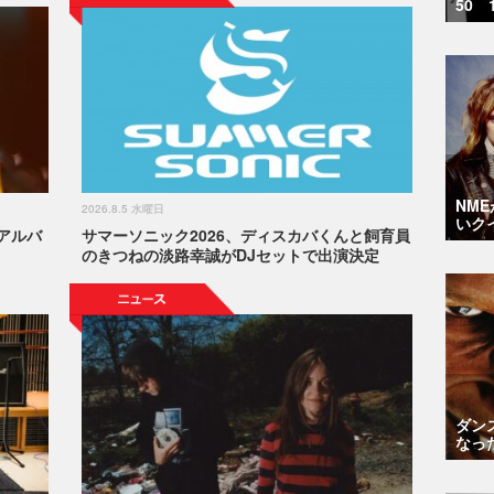
50 
NM
2026.8.5 水曜日
いク
アルバ
サマーソニック2026、ディスカバくんと飼育員
のきつねの淡路幸誠がDJセットで出演決定
ダン
なっ