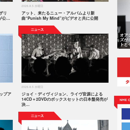
2026.8.5 水曜日
ザリ
アット、来たるニュー・アルバムより新
源が公…
曲“Punish My Mind”がビデオと共に公開
オア
ズが
トと
2026.8.5 水曜日
ップア
ジョイ・ディヴィジョン、ライヴ音源による
14CD＋2DVDのボックスセットの日本盤発売が
決…