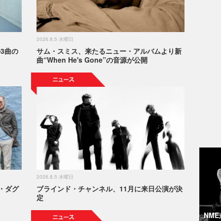
2026.8.5 水曜日
か3曲の
サム・スミス、来たるニュー・アルバムより新
曲“When He's Gone”の音源が公開
2026.8.5 水曜日
・ダグ
ブラインド・チャンネル、11月に来日公演が決
定
NM