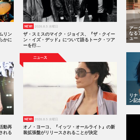
NEW!
2026.8.5 水曜日
アー
なる
ムリン
ザ・スミスのマイク・ジョイス、『ザ・クイー
ュー
らかに
ン・イズ・デッド』について語るトーク・ツア
ーを行…
リナ
ン記
NEW!
2026.8.5 水曜日
活動再
オノ・ヨーコ、『イッツ・オールライト』の新
される
装拡張盤がリリースされることが決定