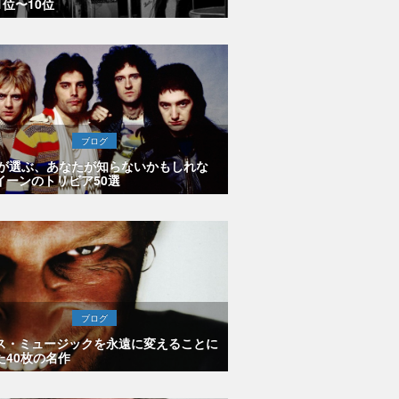
1位〜10位
ブログ
Eが選ぶ、あなたが知らないかもしれな
イーンのトリビア50選
ブログ
ス・ミュージックを永遠に変えることに
た40枚の名作