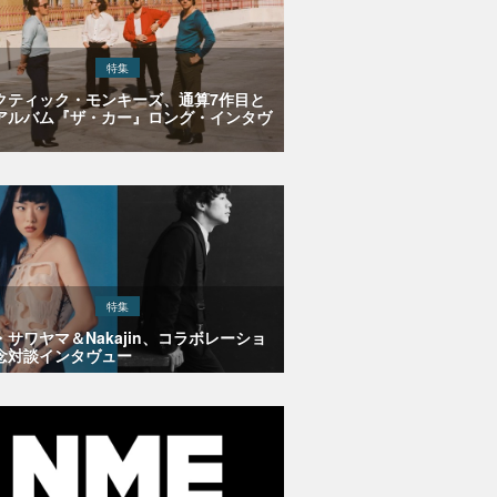
特集
クティック・モンキーズ、通算7作目と
アルバム『ザ・カー』ロング・インタヴ
特集
・サワヤマ＆Nakajin、コラボレーショ
念対談インタヴュー